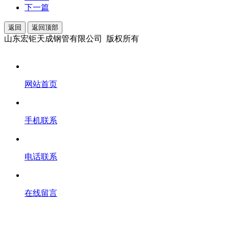
下一篇
返回
返回顶部
山东宏钜天成钢管有限公司 版权所有
网站首页
手机联系
电话联系
在线留言