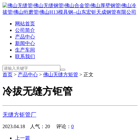
网站首页
公司简介
产品中心
新闻中心
生产车间
联系我们
首页
>
产品中心
>
佛山无缝方矩管
> 正文
冷拔无缝方钜管
无缝方钜管厂
2023.04.18 人气：
20
评论：
0
上一篇