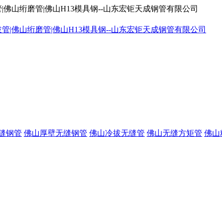
|佛山绗磨管|佛山H13模具钢--山东宏钜天成钢管有限公司
缝钢管
佛山厚壁无缝钢管
佛山冷拔无缝管
佛山无缝方矩管
佛山