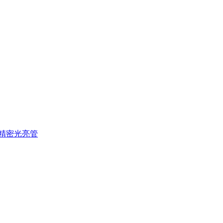
精密光亮管