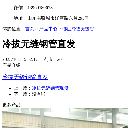
微信：13969580678
地址：山东省聊城市辽河路东首293号
你的位置：
首页
>
产品中心
>
佛山冷拔无缝管
冷拔无缝钢管直发
2023/4/18 15:52:17 点击：
20
产品介绍
冷拔无缝钢管直发
上一篇：
冷拔无缝钢管现货
下一篇：没有啦
更多产品