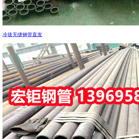
冷拔无缝钢管直发