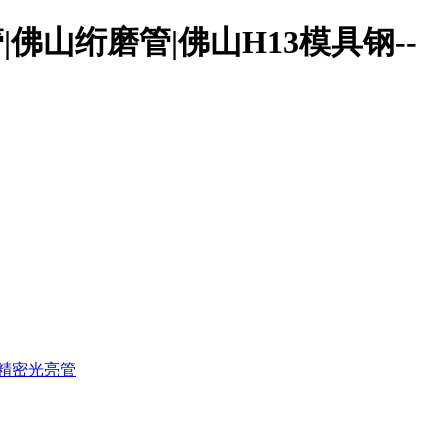
佛山绗磨管|佛山H13模具钢--
精密光亮管