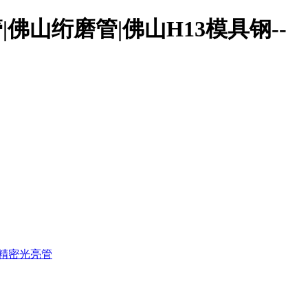
佛山绗磨管|佛山H13模具钢--
精密光亮管