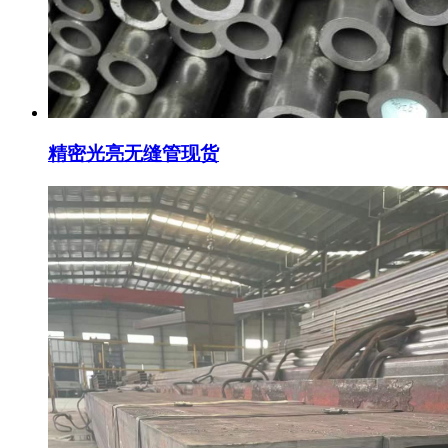
精密光亮无缝管现货