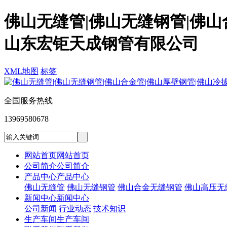
佛山无缝管|佛山无缝钢管|佛山合
山东宏钜天成钢管有限公司
XML地图
标签
全国服务热线
13969580678
网站首页
网站首页
公司简介
公司简介
产品中心
产品中心
佛山无缝管
佛山无缝钢管
佛山合金无缝钢管
佛山高压无
新闻中心
新闻中心
公司新闻
行业动态
技术知识
生产车间
生产车间