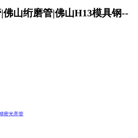
佛山绗磨管|佛山H13模具钢--
精密光亮管