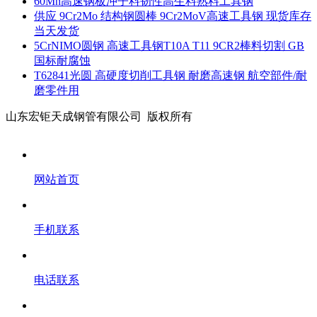
60Mn高速钢板冲子料韧性高生料熟料工具钢
供应 9Cr2Mo 结构钢圆棒 9Cr2MoV高速工具钢 现货库存
当天发货
5CrNIMO圆钢 高速工具钢T10A T11 9CR2棒料切割 GB
国标耐腐蚀
T62841光圆 高硬度切削工具钢 耐磨高速钢 航空部件/耐
磨零件用
山东宏钜天成钢管有限公司 版权所有
网站首页
手机联系
电话联系