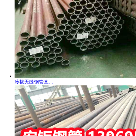
冷拔无缝钢管直…