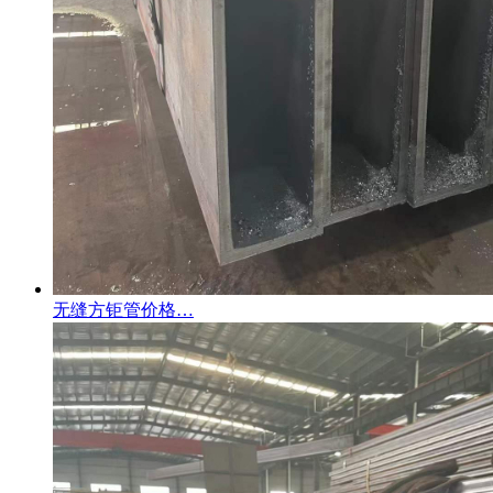
无缝方钜管价格…