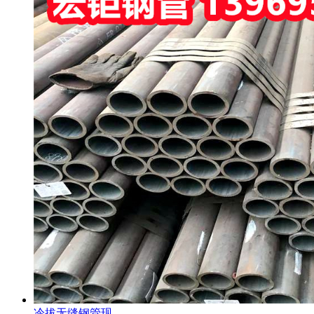
冷拔无缝钢管现…