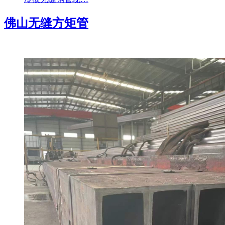
佛山无缝方矩管