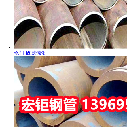
冷库用酸洗钝化…