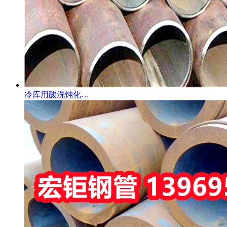
冷库用酸洗钝化…