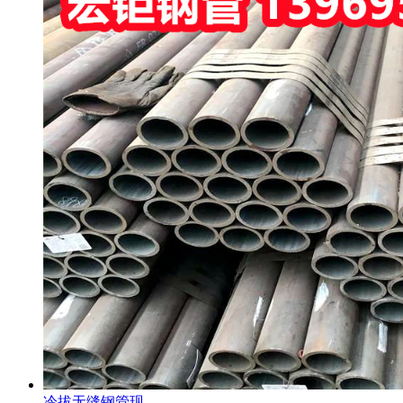
冷拔无缝钢管现…