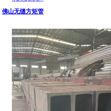
佛山无缝方矩管