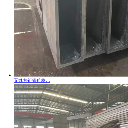
无缝方钜管价格…