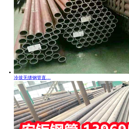
冷拔无缝钢管直…