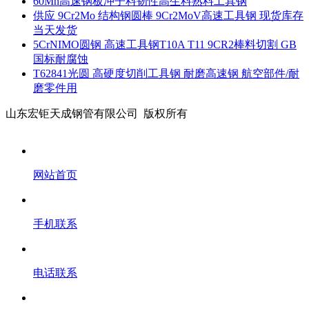
60Mn高速钢板冲子料韧性高生料熟料工具钢
供应 9Cr2Mo 结构钢圆棒 9Cr2MoV高速工具钢 现货库存
当天发货
5CrNIMO圆钢 高速工具钢T10A T11 9CR2棒料切割 GB
国标耐腐蚀
T62841光圆 高硬度切削工具钢 耐磨高速钢 航空部件/耐
磨零件用
山东宏钜天成钢管有限公司 版权所有
网站首页
手机联系
电话联系